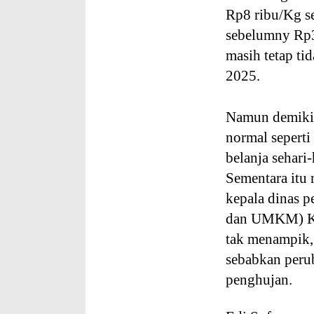
Rp8 ribu/Kg s
sebelumny Rp3
masih tetap ti
2025.
Namun demikia
normal sepert
belanja sehari
Sementara itu 
kepala dinas p
dan UMKM) Ka
tak menampik,
sebabkan peru
penghujan.