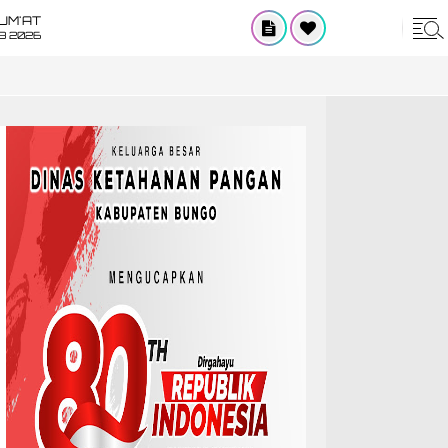
UM'AT
08 2026