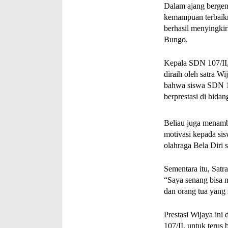
Dalam ajang bergen
kemampuan terbaikny
berhasil menyingki
Bungo.
Kepala SDN 107/II,
diraih oleh satra W
bahwa siswa SDN 10
berprestasi di bidan
Beliau juga menam
motivasi kepada si
olahraga Bela Diri s
Sementara itu, Satr
“Saya senang bisa 
dan orang tua yang
Prestasi Wijaya ini
107/II, untuk terus