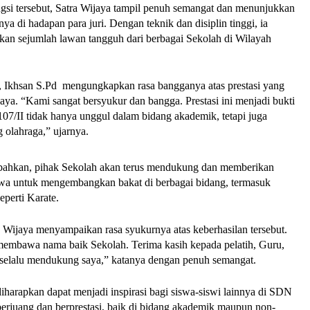
gsi tersebut, Satra Wijaya tampil penuh semangat dan menunjukkan
a di hadapan para juri. Dengan teknik dan disiplin tinggi, ia
rkan sejumlah lawan tangguh dari berbagai Sekolah di Wilayah
 Ikhsan S.Pd mengungkapkan rasa bangganya atas prestasi yang
ijaya. “Kami sangat bersyukur dan bangga. Prestasi ini menjadi bukti
7/II tidak hanya unggul dalam bidang akademik, tetapi juga
g olahraga,” ujarnya.
bahkan, pihak Sekolah akan terus mendukung dan memberikan
swa untuk mengembangkan bakat di berbagai bidang, termasuk
eperti Karate.
a Wijaya menyampaikan rasa syukurnya atas keberhasilan tersebut.
membawa nama baik Sekolah. Terima kasih kepada pelatih, Guru,
 selalu mendukung saya,” katanya dengan penuh semangat.
 diharapkan dapat menjadi inspirasi bagi siswa-siswi lainnya di SDN
 berjuang dan berprestasi, baik di bidang akademik maupun non-