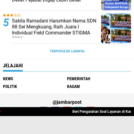
Sakila Ramadani Harumkan Nama SDN
88 Sei Mengkuang, Raih Juara I
Individual Field Commander STIGMA
2026
TERPOPULER LAINNYA
JELAJAHI
NEWS
PEMERINTAH
POLITIK
RAGAM
@jambarpost
Beri Pengarahan Soal Layanan di Kanwil BPN 
Redaksi Jambarpost
Privacy Police
Pedoman Media Siber