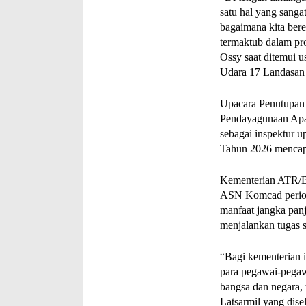
satu hal yang sangat
bagaimana kita bere
termaktub dalam pr
Ossy saat ditemui 
Udara 17 Landasan 
Upacara Penutupan 
Pendayagunaan Apar
sebagai inspektur 
Tahun 2026 mencapa
Kementerian ATR/BP
ASN Komcad period
manfaat jangka panj
menjalankan tugas 
“Bagi kementerian i
para pegawai-pegawa
bangsa dan negara, 
Latsarmil yang dis