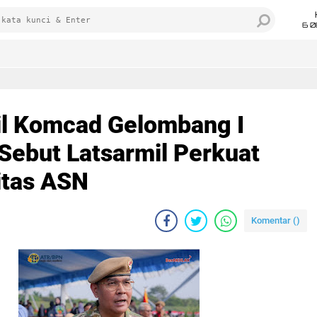
6 0
il Komcad Gelombang I
ebut Latsarmil Perkuat
itas ASN
Komentar (
)