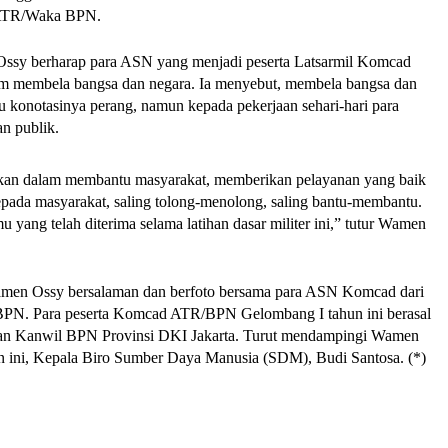
 ATR/Waka BPN.
sy berharap para ASN yang menjadi peserta Latsarmil Komcad 
lam membela bangsa dan negara. Ia menyebut, membela bangsa dan 
lu konotasinya perang, namun kepada pekerjaan sehari-hari para 
n publik. 
kan dalam membantu masyarakat, memberikan pelayanan yang baik 
epada masyarakat, saling tolong-menolong, saling bantu-membantu. 
u yang telah diterima selama latihan dasar militer ini,” tutur Wamen 
amen Ossy bersalaman dan berfoto bersama para ASN Komcad dari 
PN. Para peserta Komcad ATR/BPN Gelombang I tahun ini berasal 
dan Kanwil BPN Provinsi DKI Jakarta. Turut mendampingi Wamen 
n ini, Kepala Biro Sumber Daya Manusia (SDM), Budi Santosa. (*)