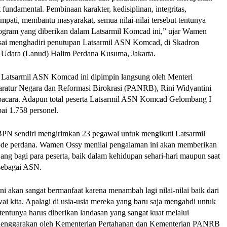
 fundamental. Pembinaan karakter, kedisiplinan, integritas, 
mpati, membantu masyarakat, semua nilai-nilai tersebut tentunya 
ogram yang diberikan dalam Latsarmil Komcad ini,” ujar Wamen 
usai menghadiri penutupan Latsarmil ASN Komcad, di Skadron 
Udara (Lanud) Halim Perdana Kusuma, Jakarta. 
Latsarmil ASN Komcad ini dipimpin langsung oleh Menteri 
atur Negara dan Reformasi Birokrasi (PANRB), Rini Widyantini 
upacara. Adapun total peserta Latsarmil ASN Komcad Gelombang I 
i 1.758 personel. 
N sendiri mengirimkan 23 pegawai untuk mengikuti Latsarmil 
e perdana. Wamen Ossy menilai pengalaman ini akan memberikan 
ang bagi para peserta, baik dalam kehidupan sehari-hari maupun saat 
sebagai ASN. 
ni akan sangat bermanfaat karena menambah lagi nilai-nilai baik dari 
i kita. Apalagi di usia-usia mereka yang baru saja mengabdi untuk 
tentunya harus diberikan landasan yang sangat kuat melalui 
elenggarakan oleh Kementerian Pertahanan dan Kementerian PANRB 