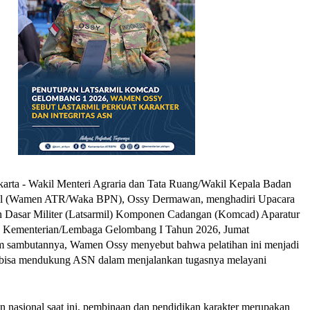
karta - Wakil Menteri Agraria dan Tata Ruang/Wakil Kepala Badan 
al (Wamen ATR/Waka BPN), Ossy Dermawan, menghadiri Upacara 
n Dasar Militer (Latsarmil) Komponen Cadangan (Komcad) Aparatur 
) Kementerian/Lembaga Gelombang I Tahun 2026, Jumat 
m sambutannya, Wamen Ossy menyebut bahwa pelatihan ini menjadi 
 bisa mendukung ASN dalam menjalankan tugasnya melayani 
n nasional saat ini, pembinaan dan pendidikan karakter merupakan 