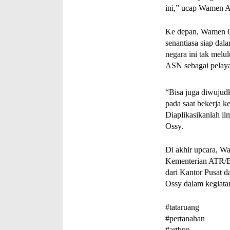
ini,” ucap Wamen
Ke depan, Wamen Os
senantiasa siap da
negara ini tak melu
ASN sebagai pelaya
“Bisa juga diwujud
pada saat bekerja k
Diaplikasikanlah ilm
Ossy. 
Di akhir upcara, W
Kementerian ATR/B
dari Kantor Pusat 
Ossy dalam kegiata
#tataruang 
#pertanahan 
#artbpn 