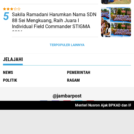
Sakila Ramadani Harumkan Nama SDN
88 Sei Mengkuang, Raih Juara I
Individual Field Commander STIGMA
2026
TERPOPULER LAINNYA
JELAJAHI
NEWS
PEMERINTAH
POLITIK
RAGAM
@jambarpost
Menteri Nusron Ajak BPKAD dan IPPAT Se-Ja
Redaksi Jambarpost
Privacy Police
Pedoman Media Siber
Copyright ©
2026 Media Online