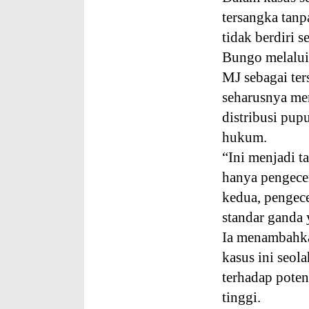
tersangka tanp
tidak berdiri 
Bungo melalui
MJ sebagai ter
seharusnya me
distribusi pup
hukum.
“Ini menjadi t
hanya pengecer
kedua, pengece
standar ganda y
Ia menambahka
kasus ini seo
terhadap poten
tinggi.