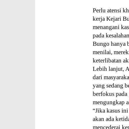
Perlu atensi k
kerja Kejari B
menangani kasu
pada kesalahan
Bungo hanya be
menilai, mere
keterlibatan ak
Lebih lanjut,
dari masyarak
yang sedang be
berfokus pada
mengungkap ak
“Jika kasus ini
akan ada keti
mencederai ke