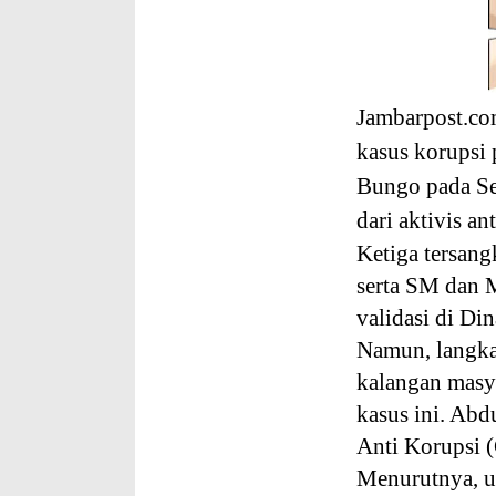
Jambarpost.co
kasus korupsi 
Bungo pada Se
dari aktivis an
Ketiga tersang
serta SM dan M
validasi di Di
Namun, langkah
kalangan masy
kasus ini. Ab
Anti Korupsi (
Menurutnya, u