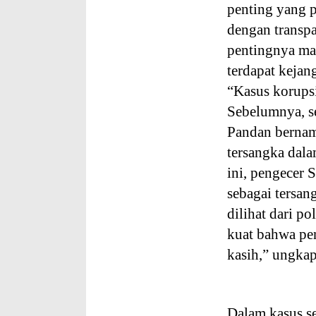
penting yang pa
dengan transpa
pentingnya mas
terdapat keja
“Kasus korupsi
Sebelumnya, s
Pandan bernama
tersangka dala
ini, pengecer 
sebagai tersan
dilihat dari p
kuat bahwa pen
kasih,” ungka
Dalam kasus s