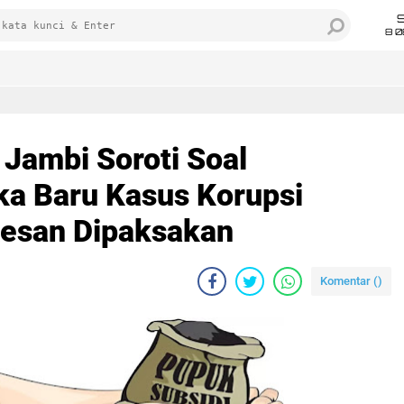
8 0
 Jambi Soroti Soal
a Baru Kasus Korupsi
kesan Dipaksakan
Komentar (
)