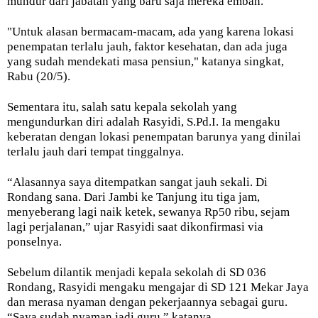
mundur dari jabatan yang baru saja mereka emban.
"Untuk alasan bermacam-macam, ada yang karena lokasi
penempatan terlalu jauh, faktor kesehatan, dan ada juga
yang sudah mendekati masa pensiun," katanya singkat,
Rabu (20/5).
Sementara itu, salah satu kepala sekolah yang
mengundurkan diri adalah Rasyidi, S.Pd.I. Ia mengaku
keberatan dengan lokasi penempatan barunya yang dinilai
terlalu jauh dari tempat tinggalnya.
“Alasannya saya ditempatkan sangat jauh sekali. Di
Rondang sana. Dari Jambi ke Tanjung itu tiga jam,
menyeberang lagi naik ketek, sewanya Rp50 ribu, sejam
lagi perjalanan,” ujar Rasyidi saat dikonfirmasi via
ponselnya.
Sebelum dilantik menjadi kepala sekolah di SD 036
Rondang, Rasyidi mengaku mengajar di SD 121 Mekar Jaya
dan merasa nyaman dengan pekerjaannya sebagai guru.
“Saya sudah nyaman jadi guru,” katanya.