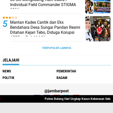
Individual Field Commander STIGMA
2026
Mantan Kades Cantik dan Eks
Bendahara Desa Sungai Pandan Resmi
Ditahan Kejari Tebo, Diduga Korupsi
APBDes Rp1,16 Miliar
TERPOPULER LAINNYA
JELAJAHI
NEWS
PEMERINTAH
POLITIK
RAGAM
@jambarpost
Polres Batang Hari Ungkap Kasus Kekerasan Seksual terh