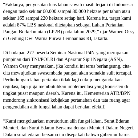
“Faktanya, penyusutan luas lahan sawah masih terjadi di Indonesia 
dengan rasio sekitar 60.000 sampai 80.000 hektare per tahun atau 
sekitar 165 sampai 220 hektare setiap hari. Karena itu, target kami 
adalah 87% LBS nasional ditetapkan sebagai Lahan Pertanian 
Pangan Berkelanjutan (LP2B) pada tahun 2029,” ujar Wamen Ossy 
di Gedung Dwi Warna Purwa Lemhannas RI, Jakarta. 
Di hadapan 277 peserta Seminar Nasional P4N yang merupakan 
pimpinan dari TNI/POLRI dan Aparatur Sipil Negara (ASN), 
Wamen Ossy menyatakan, jika kondisi ini terus berlangsung, cita-
cita mewujudkan swasembada pangan akan semakin sulit tercapai. 
Perlindungan lahan pertanian tidak lagi cukup mengandalkan 
regulasi, tapi juga membutuhkan implementasi yang konsisten di 
tingkat pusat maupun daerah. Karena itu, Kementerian ATR/BPN 
mendorong sinkronisasi kebijakan pertanahan dan tata ruang agar 
pengendalian alih fungsi lahan dapat berjalan efektif. 
“Kami mengeluarkan moratorium alih fungsi lahan, Surat Edaran 
Menteri, dan Surat Edaran Bersama dengan Menteri Dalam Negeri. 
Dalam surat edaran bersama itu disepakati bahwa gubernur harus 