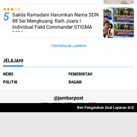
Sakila Ramadani Harumkan Nama SDN
88 Sei Mengkuang, Raih Juara I
Individual Field Commander STIGMA
2026
TERPOPULER LAINNYA
JELAJAHI
NEWS
PEMERINTAH
POLITIK
RAGAM
@jambarpost
Beri Pengarahan Soal Layanan di Kanwil BPN
Redaksi Jambarpost
Privacy Police
Pedoman Media Siber
Copyright ©
2026 Media Online