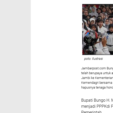
poto: Ilustrasi
Jambarpost.com Bung
telah berupaya untuk
Jambi ke Kementerian
Kemendagri bersama 
hapusnya tenaga hono
Bupati Bungo H. 
menjadi PPPKdi 
Pemerintah.