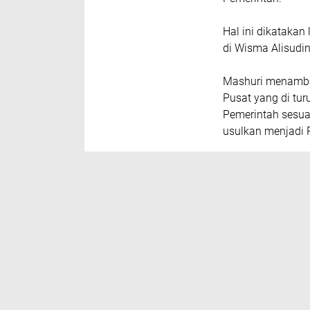
Hal ini dikatakan
di Wisma Alisudi
Mashuri menambah
Pusat yang di tur
Pemerintah sesu
usulkan menjadi 
“Mudah- mudahan 
ini kitaasih men
Bupati. (edi)