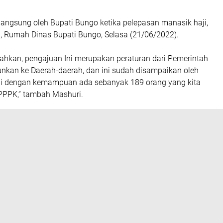
 langsung oleh Bupati Bungo ketika pelepasan manasik haji,
n, Rumah Dinas Bupati Bungo, Selasa (21/06/2022).
kan, pengajuan Ini merupakan peraturan dari Pemerintah
unkan ke Daerah-daerah, dan ini sudah disampaikan oleh
ai dengan kemampuan ada sebanyak 189 orang yang kita
PPPK,” tambah Mashuri.
dari 189 orang Kita ajukan saat ini masuk semua, dan saat
unggu hasil usulan Pemkab Bungo dari kementerian,”Kata