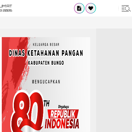
UM'AT
08 2026