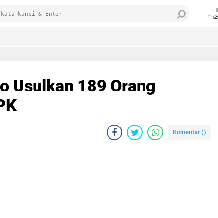
J
7 
o Usulkan 189 Orang
PK
Komentar (
)