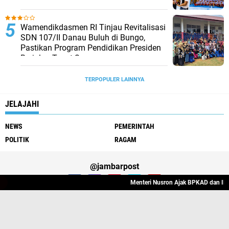
2026
Wamendikdasmen RI Tinjau Revitalisasi
SDN 107/II Danau Buluh di Bungo,
Pastikan Program Pendidikan Presiden
Berjalan Tepat Sasaran
TERPOPULER LAINNYA
JELAJAHI
NEWS
PEMERINTAH
POLITIK
RAGAM
@jambarpost
Menteri Nusron Ajak BPKAD dan IPPAT Se-J
Redaksi Jambarpost
Privacy Police
Pedoman Media Siber