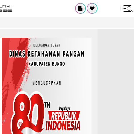
UM'AT
08 2026