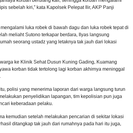
nganiaya korban berulang kali, sehingga korban mengalami
pis sebelah kiri,” kata Kapolsek Pelepat Ilir, AKP Panji
n mengalami luka robek di bawah dagu dan luka robek tepat di
elah meliaht Sutono terkapar berdara, Ilyas langsung
 rumah seorang ustadz yang letaknya tak jauh dari lokasi
n warga ke Klinik Sehat Dusun Kuning Gading, Kuamang
awa korban tidak tertolong lagi korban akhirnya meninggal
.
itu, polisi yang menerima laporan dari warga langsung turun
 melakukan penyelidikan lapangan, tim kepolisian pun juga
ncari keberadaan pelaku.
ma kemudian setelah melakukan pencarian di sekitar lokasi
rhasil ditangkap tak jauh dari rumahnya pada hari itu juga,