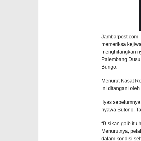
Jambarpost.com, B
memeriksa kejiw
menghilangkan ny
Palembang Dusun 
Bungo.
Menurut Kasat Re
ini ditangani ole
Ilyas sebelumnya
nyawa Sutono. Tap
“Bisikan gaib itu
Menurutnya, pela
dalam kondisi seh