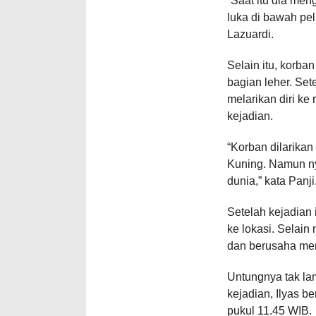
“Saat itu dia me
luka di bawah peli
Lazuardi.
Selain itu, korba
bagian leher. Set
melarikan diri ke
kejadian.
“Korban dilarika
Kuning. Namun ny
dunia,” kata Panji
Setelah kejadian 
ke lokasi. Selain
dan berusaha me
Untungnya tak la
kejadian, Ilyas be
pukul 11.45 WIB.