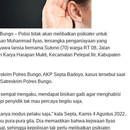
ungo – Polisi tidak akan melibatkan psikiater untuk
aan Muhammad Ilyas, tersangka penganiayaan yang
awa lansia bernama Sutono (70) warga RT 08, Jalan
Karya Harapan Mukti, Kecamatan Pelepat Ilir, Kabupaten
skrim Polres Bungo, AKP Septa Badoyo, kasus tersebut saat
h Satreskrim Polres Bungo.
 sempat mengaku, mendapat bisikan gaib agar menghabisi
i penyidik tak mau percaya begitu saja.
 hanya modus pelaku saja,” kata Septa, Kamis 4 Agustus 2022.
ku pura-pura gila. Dia memastikan bahwa kejiwaan Ilyas
at, sehingga kepolisian tak perlu melibatkan psikiater.