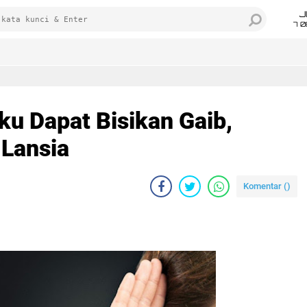
J
7 
ku Dapat Bisikan Gaib,
Lansia
Komentar (
)