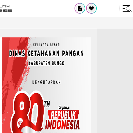
UM'AT
08 2026