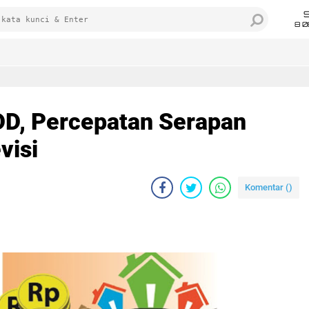
8 0
D, Percepatan Serapan
visi
Komentar (
)