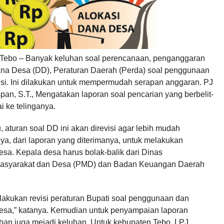
 Tebo – Banyak keluhan soal perencanaan, penganggaran
na Desa (DD), Peraturan Daerah (Perda) soal penggunaan
visi. Ini dilakukan untuk mempermudah serapan anggaran. PJ
pan, S.T., Mengatakan laporan soal pencarian yang berbelit-
i ke telinganya.
 aturan soal DD ini akan direvisi agar lebih mudah
ya, dari laporan yang diterimanya, untuk melakukan
sa. Kepala desa harus bolak-balik dari Dinas
syarakat dan Desa (PMD) dan Badan Keuangan Daerah
akukan revisi peraturan Bupati soal penggunaan dan
esa,” katanya. Kemudian untuk penyampaian laporan
an juga mejadi keluhan. Untuk kebupaten Tebo. LPJ