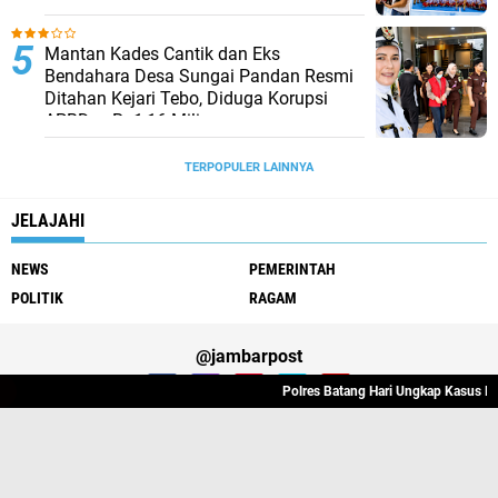
Mantan Kades Cantik dan Eks
Bendahara Desa Sungai Pandan Resmi
Ditahan Kejari Tebo, Diduga Korupsi
APBDes Rp1,16 Miliar
TERPOPULER LAINNYA
JELAJAHI
NEWS
PEMERINTAH
POLITIK
RAGAM
@jambarpost
Polres Batang Hari Ungkap Kasus Kekerasan 
Redaksi Jambarpost
Privacy Police
Pedoman Media Siber
Copyright ©
2026 Media Online