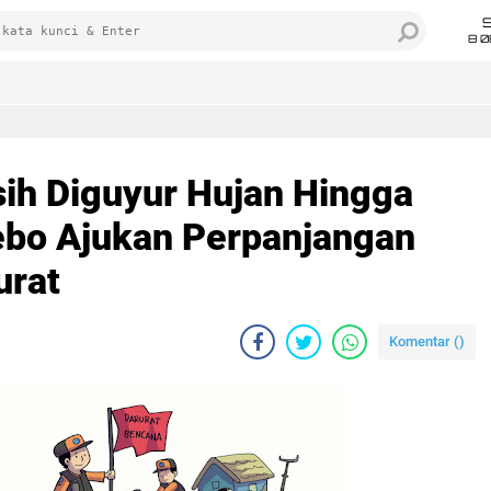
8 0
sih Diguyur Hujan Hingga
ebo Ajukan Perpanjangan
urat
Komentar (
)