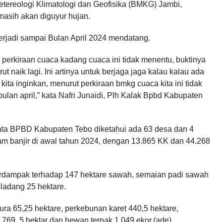
etereologi Klimatologi dan Geofisika (BMKG) Jambi,
asih akan diguyur hujan.
erjadi sampai Bulan April 2024 mendatang.
 perkiraan cuaca kadang cuaca ini tidak menentu, buktinya
t naik lagi. Ini artinya untuk berjaga jaga kalau kalau ada
 kita inginkan, menurut perkiraan bmkg cuaca kita ini tidak
lan april,” kata Nafri Junaidi, Plh Kalak Bpbd Kabupaten
ata BPBD Kabupaten Tebo diketahui ada 63 desa dan 4
am banjir di awal tahun 2024, dengan 13.865 KK dan 44.268
berdampak terhadap 147 hektare sawah, semaian padi sawah
 ladang 25 hektare.
ura 65,25 hektare, perkebunan karet 440,5 hektare,
769, 5 hektar dan hewan ternak 1.049 ekor.(ade)