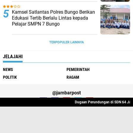
Kamsel Satlantas Polres Bungo Berikan
Edukasi Tertib Berlalu Lintas kepada
Pelajar SMPN 7 Bungo
TERPOPULER LAINNYA
JELAJAHI
NEWS
PEMERINTAH
POLITIK
RAGAM
@jambarpost
Dugaan Perundungan di SDN 64 Jambi: Guru M
Redaksi Jambarpost
Privacy Police
Pedoman Media Siber
Copyright ©
2026 Media Online