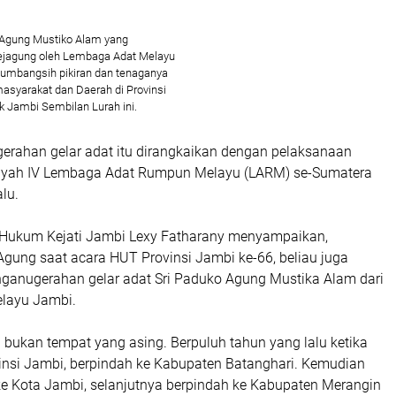
o Agung Mustiko Alam yang
ejagung oleh Lembaga Adat Melayu
sumbangsih pikiran dan tenaganya
asyarakat dan Daerah di Provinsi
k Jambi Sembilan Lurah ini.
rahan gelar adat itu dirangkaikan dengan pelaksanaan
yah IV Lembaga Adat Rumpun Melayu (LARM) se-Sumatera
lalu.
 Hukum Kejati Jambi Lexy Fatharany menyampaikan,
Agung saat acara HUT Provinsi Jambi ke-66, beliau juga
anugerahan gelar adat Sri Paduko Agung Mustika Alam dari
layu Jambi.
 bukan tempat yang asing. Berpuluh tahun yang lalu ketika
insi Jambi, berpindah ke Kabupaten Batanghari. Kemudian
ke Kota Jambi, selanjutnya berpindah ke Kabupaten Merangin