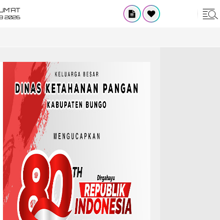
UM'AT
08 2026