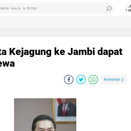
J
7 
ta Kejagung ke Jambi dapat
ewa
Komentar (
)