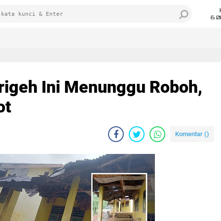
6 0
arigeh Ini Menunggu Roboh,
ot
Komentar (
)