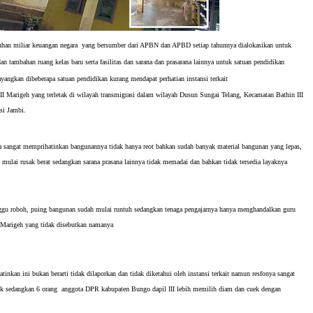
han miliar keuangan negara yang bersumber dari APBN dan APBD setiap tahunnya dialokasikan untuk
 dan tambahan ruang kelas baru serta fasilitas dan sarana dan prasarana lainnya untuk satuan pendidikan
angkan dibeberapa satuan pendidikan kurang mendapat perhatian instansi terkait
II Marigeh yang terletak di wilayah transmigrasi dalam wilayah Dusun Sungai Telang, Kecamatan Bathin III
si Jambi.
 sangat memprihatinkan bangunannya tidak hanya reot bahkan sudah banyak material bangunan yang lepas,
ah mulai rusak berat sedangkan sarana prasana lainnya tidak memadai dan bahkan tidak tersedia layaknya
ggu roboh, puing bangunan sudah mulai runtuh sedangkan tenaga pengajarnya hanya menghandalkan guru
 Marigeh yang tidak disebutkan namanya
inkan ini bukan berarti tidak dilaporkan dan tidak diketahui oleh instansi terkait namun resfonya sangat
ek sedangkan 6 orang anggota DPR kabupaten Bungo dapil III lebih memilih diam dan cuek dengan