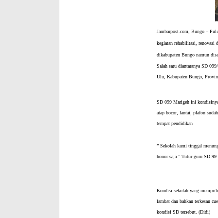
Jambarpost.com, Bungo – Pulu
kegiatan rehabilitasi, renovasi
dikabupaten Bungo namun disay
Salah satu diantaranya SD 099/
Ulu, Kabupaten Bungo, Provin
SD 099 Marigeh ini kondisinya
atap bocor, lantai, plafon sud
tempat pendidikan
” Sekolah kami tinggal menun
honor saja ” Tutur guru SD 99
Kondisi sekolah yang memprihat
lambat dan bahkan terkesan cu
kondisi SD tersebut. (Didi)