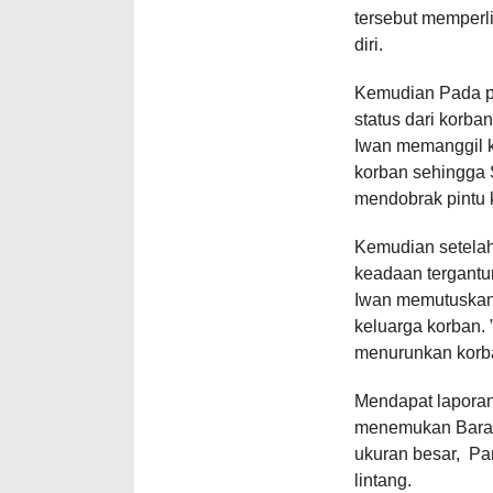
tersebut memperl
diri.
Kemudian Pada pu
status dari korb
Iwan memanggil k
korban sehingga 
mendobrak pintu 
Kemudian setelah
keadaan tergantu
Iwan memutuskan 
keluarga korban.
menurunkan korb
Mendapat laporan
menemukan Barang
ukuran besar, Pan
lintang.