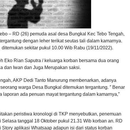
tebo – RD (26) pemuda asal desa Bungkal Kec Tebo Tengah,
ergantung dengan leher terikat seutas tali dalam kamarnya.
itemukan sekitar pukul 10.00 Wib Rabu (19/11/2022).
h Eko Rian Saputra / keluarga korban bersama dua orang
a dan Iwan dan Juga Merupakan saksi.
engah, AKP Dedi Tanto Manurung membenarkan, adanya
eorang warga Desa Bungkal ditemukan tergantung. ” Benar
 laporan ada penuan mayat tergantung dalam kamarnya,”
itakan peristiwa kronologi di TKP menyebutkan, penemuan
i Selasa tanggal 18 Oktober pukul 21.31 Wib korban an. RD
 Story aplikasi Whatsaap adapun isi dari status korban