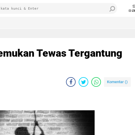
8 0
temukan Tewas Tergantung
Komentar (
)