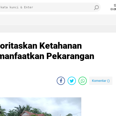
8 0
ioritaskan Ketahanan
manfaatkan Pekarangan
Komentar (
)