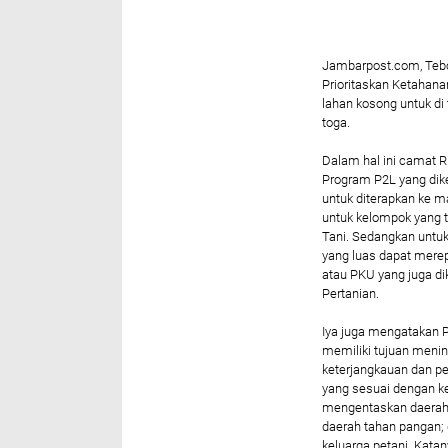
Jambarpost.com, Tebo-
Prioritaskan Ketaha
lahan kosong untuk di
toga.
Dalam hal ini camat R
Program P2L yang di
untuk diterapkan ke m
untuk kelompok yang 
Tani. Sedangkan untuk
yang luas dapat merep
atau PKU yang juga d
Pertanian.
Iya juga mengatakan 
memiliki tujuan menin
keterjangkauan dan p
yang sesuai dengan k
mengentaskan daerah
daerah tahan pangan;
keluarga petani. Kata