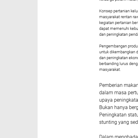
Konsep pertanian kelu
masyarakat rentan ra
kegiatan pertanian be
dapat memenuhi kebut
dan peningkatan pend
Pengembangan produk 
untuk dikembangkan
dan peningkatan ekonom
berbanding lurus den
masyarakat.
Pemberian makana
dalam masa pertu
upaya peningkata
Bukan hanya berg
Peningkatan stat
stunting yang sed
Dalam menghadap