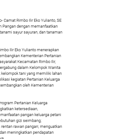
 Camat Rimbo Ilir Eko Yulianto, SE
nan Pangan dengan memanfaatkan
 tanami sayur sayuran, dan tanaman
imbo Ilir Eko Yulianto menerapkan
kembangkan Kementerian Pertanian
asyarakat Kecamatan Rimbo Ilir,
tergabung dalam Kelompok Wanita
 kelompok tani yang memiliki lahan
likasi kegiatan Pertanian Keluarga
ikembangkan oleh Kementerian
Program Pertanian Keluarga
gkatkan ketersediaan,
emanfaatan pangan keluarga petani
ebutuhan gizi seimbang;
 rentan rawan pangan; menguatkan
 dan meningkatkan pendapatan
nya